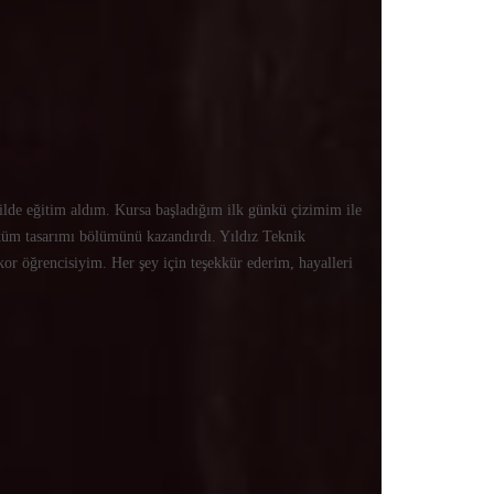
kilde eğitim aldım. Kursa başladığım ilk günkü çizimim ile
üm tasarımı bölümünü kazandırdı. Yıldız Teknik
r öğrencisiyim. Her şey için teşekkür ederim, hayalleri