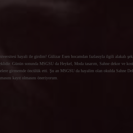
versitesi hayali ile girdim! Gülizar Esen hocamdan fazlasıyla ilgili alakalı şe
reklidir. Günün sonunda MSGSU da Heykel, Moda tasarım, Sahne dekor ve kost
istelere girmemde öncülük etti. Şu an MSGSU da hayalim olan okulda Sahne Deko
amasını kayıt olmasını öneriyorum.