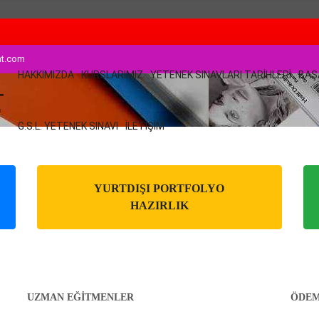
at.com
HAKKIMIZDA
KURSLARIMIZ
YETENEK SINAVLARI TARİHLERİ
BAŞ
G.S.L. YETENEK SINAVI
İLETIŞIM
YURTDIŞI PORTFOLYO
HAZIRLIK
UZMAN EĞİTMENLER
ÖDEM