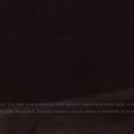
rum. Çok ilgili ve sevecen birisi, onun sayesinde bugün hayalimdeki okula ve
r biçimde devam ettik. Kurstaki ortamımız da çok samimi ve keyifliydi. İyi ki b