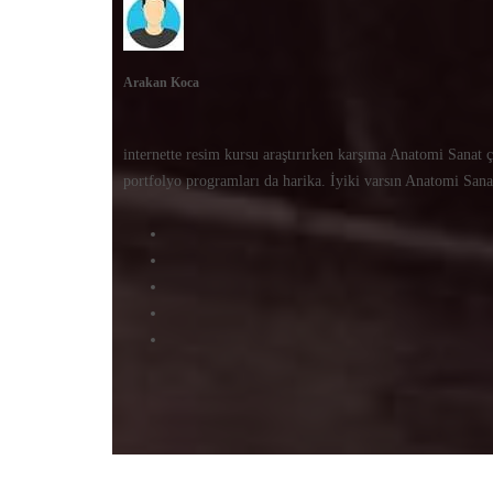
Arakan Koca
internette resim kursu araştırırken karşıma Anatomi Sanat ç
portfolyo programları da harika. İyiki varsın Anatomi San