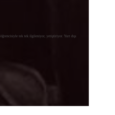
ncisiyle tek tek ilgileniyor, yetiştiriyor. Yurt dışı