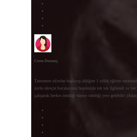
Ceren Durmuş
Tamamen sıfırdan başlayıp,aldığım 1 yıllık eğitim sayesi
zorlu süreçte hocalarımız hepimizle tek tek ilgilendi ve her
çalışarak herkes istediği sürece istediği yere gelebilir:)A