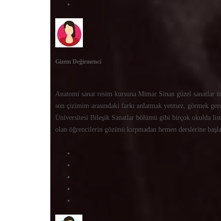
Gizem Değirmenci
Anatomi sanat resim kursuna Mimar Sinan güzel sanatlar üni
son çizimim arasındaki farkı anlatmak yetmez, görmek ge
Üniversitesi Bileşik Sanatlar bölümü gibi birçok okulda l
olan öğrencilerin gözünü kırpmadan hemen derslerine başl