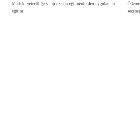
Mesleki yeterliliğe sahip uzman eğitmenlerden uygulamalı
Ödemele
eğitim
seçene