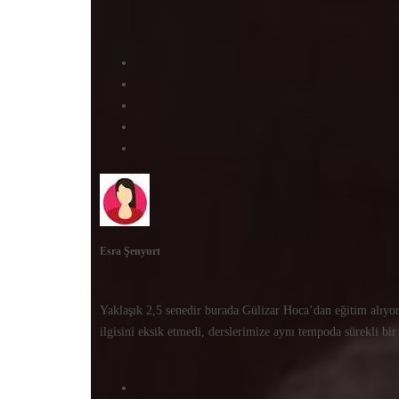
Esra Şenyurt
Yaklaşık 2,5 senedir burada Gülizar Hoca’dan eğitim alıyo
ilgisini eksik etmedi, derslerimize aynı tempoda sürekli bi