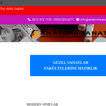
X
Yaz okulu başladı
0212 572 7133 / 0535 029 0371
info@anatomisan
GÜZEL SANATLAR
FAKÜLTELERİNE HAZIRLIK
MODERN SINIFLAR