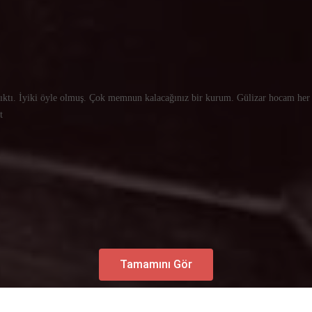
ıktı. İyiki öyle olmuş. Çok memnun kalacağınız bir kurum. Gülizar hocam her öğre
at
Tamamını Gör