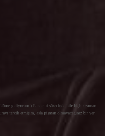
 bölüme gidiyorum:) Pandemi sürecinde bile hiçbir zaman
urayı tercih etmişim, asla pişman olmayacağınız bir yer.