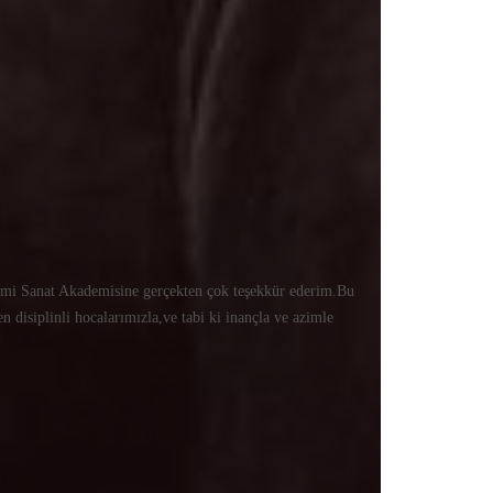
tomi Sanat Akademisine gerçekten çok teşekkür ederim.Bu
n disiplinli hocalarımızla,ve tabi ki inançla ve azimle