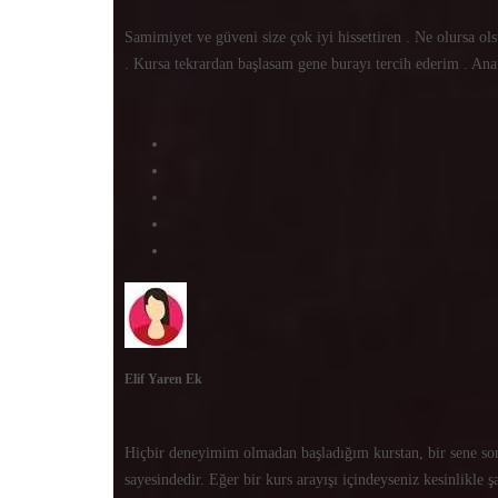
Samimiyet ve güveni size çok iyi hissettiren . Ne olursa ols
. Kursa tekrardan başlasam gene burayı tercih ederim . Ana
Elif Yaren Ek
Hiçbir deneyimim olmadan başladığım kurstan, bir sene so
sayesindedir. Eğer bir kurs arayışı içindeyseniz kesinlikl