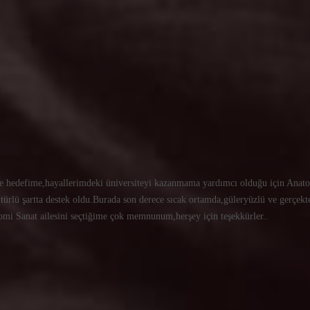
nde hedefime,hayallerimdeki üniversiteyi kazanmama yardımcı olduğu için Ana
 türlü şartta destek oldu.Burada son derece sıcak ortamda,güleryüzlü ve gerçekte
natomi Sanat ailesini seçtiğime çok memnunum,herşey için teşekkürler..