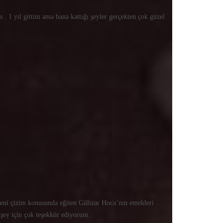
s . 1 yıl gittim ama bana kattığı şeyler gerçekten çok güzel
beni çizim konusunda eğiten Gülizar Hoca’nın emekleri
 şey için çok teşekkür ediyorum.